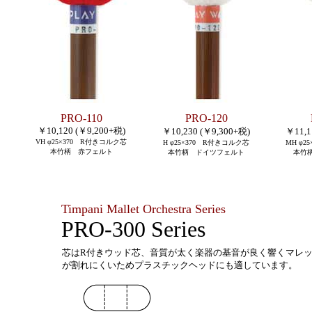
PRO-110
PRO-120
￥10,120 (￥9,200+税)
￥10,230 (￥9,300+税)
￥11,1
VH
φ25×370 R付きコルク芯
H
φ25×370 R付きコルク芯
MH
φ2
本竹柄 赤フェルト
本竹柄 ドイツフェルト
本竹
Timpani Mallet Orchestra Series
PRO-300 Series
芯はR付きウッド芯、音質が太く楽器の基音が良く響くマレ
が割れにくいためプラスチックヘッドにも適しています
。