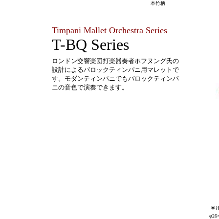
本竹柄
Timpani Mallet Orchestra Series
T-BQ Series
ロンドン交響楽団打楽器奏者ホフヌング氏の
設計によるバロックティンパニ用マレットで
す。モダンティンパニでもバロックティンパ
ニの音色で演奏できます。
￥8
φ2