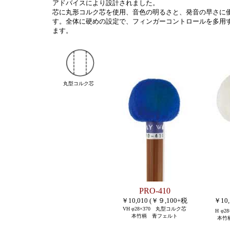
アドバイスにより設計されました。
芯に丸形コルク芯を使用、音色の明るさと、発音の早さに
す。全体に硬めの設定で、フィンガーコントロールを多用
ます。
丸型コルク芯
PRO-410
￥10,010 (￥９,100+税
￥10,
VH φ
28×370 丸型コルク芯
H
φ
2
本竹柄 青フェルト
本竹